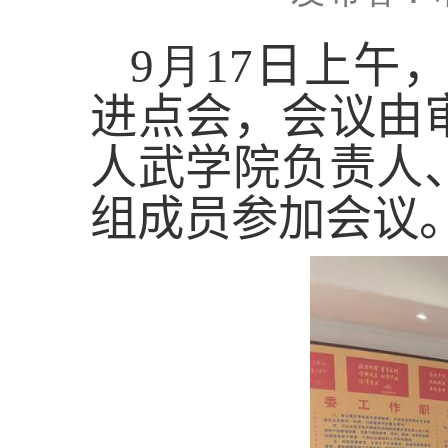
9
月
1
7
日
上
午
进点会
，
会议由
人武学院负责人
组成员参加会议